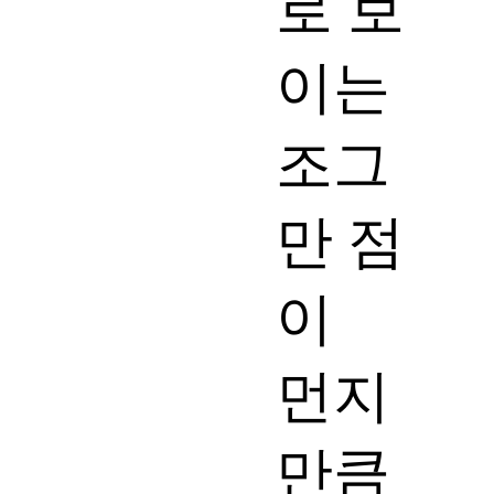
로 보
이는
조그
만 점
이
먼지
만큼