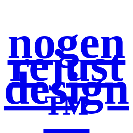
nogen
rejust
design
™