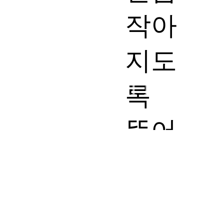
작아
지도
allbyryu All rights r
록
뚫어
지게
쳐다