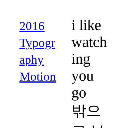
i like
2016
watch
Typogr
ing
aphy
you
Motion
go
밖으