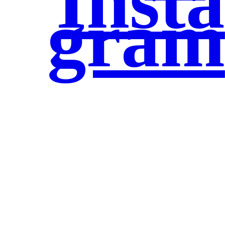
Insta
gram